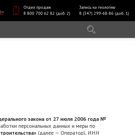
Отдел продаж
Запись на геологию
фа
8 800 700 62 82 (доб. 2)
8 (347) 299-68-86 (доб. 1)
ерального закона от 27 июля 2006 года №
работки персональных данных и меры по
троительства»
(далее — Оператор), ИНН