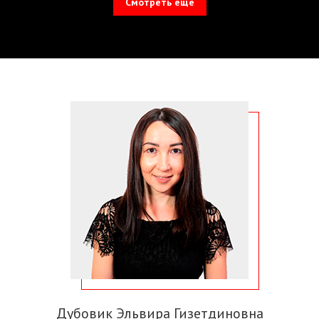
Смотреть еще
Дубовик Эльвира Гизетдиновна