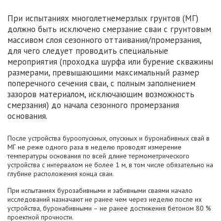
При испытаниях многолетнемерзлых грунтов (МГ)
должно быть исключено смерзание сваи с грунтовым
массивом слоя сезонного оттаивания/промерзания,
для чего следует проводить специальные
мероприятия (проходка шурфа или бурение скважины
размерами, превышающими максимальный размер
поперечного сечения сваи, с полным заполнением
зазоров материалом, исключающим возможность
смерзания) до начала сезонного промерзания
основания.
После устройства буроопускных, опускных и буронабивных свай в
МГ не реже одного раза в неделю проводят измерение
температуры основания по всей длине термометрического
устройства с интервалом не более 1 м, в том числе обязательно на
глубине расположения конца сваи.
При испытаниях бурозабивными и забивными сваями начало
исследований назначают не ранее чем через неделю после их
устройства, буронабивными – не ранее достижения бетоном 80 %
проектной прочности.