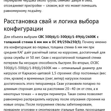
перекрытие чердака около трубы, снимают двери и окна,
отсоединяют пристройки — словом, всё что может помешать
равномерному подъёму.
Расстановка свай и логика выбора
конфигурации
Для объекта выбрали
СВС 300(6)/1-300(6)/1-89(6)/2600К с
толщиной стенки 6 мм мм и ОС 89/250х250(5)
. Почему именно
эта конфигурация: во-первых, толщина стенки 6 мм мм при
средняя КАГ даёт расчётный запас на коррозию, достаточный для
срока службы от 50 лет. Сваи с недостаточной толщиной стенки
потеряли бы несущую способность быстрее. Во-вторых, ∅СВС
300(6)/1-300(6)/1-89(6)/2600К мм — оптимальный диаметр для
нагрузок от Каркасно-щитовой 1,5 строения: сбор постоянных (вес
стен, кровли) и временных (снег, ветер) нагрузок показал
достаточность этого типоразмера. Сваи установили попарно по
длинным сторонам дома на расстоянии 20–40 см от стен, а в
некоторых точках — и внутри периметра. Такая схема позволяет
равномерно распределить нагрузку после опускания строения на
новые опоры. После погружения стволы забетонировали,
приварили оголовки и смонтировали стальные балки, проходящие