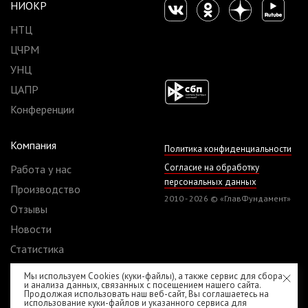
НИОКР
НТЦ
ЦЧРМ
УНЦ
ЦАПР
Конференции
Компания
Политика конфиденциальности
Согласие на обработку
Работа у нас
персональных данных
Производство
2010 - 2026 © «ГлавФундамент»
Отзывы
Новости
Статистика
Реквизиты
Мы используем Cookies (куки-файлы), а также сервис для сбора
и анализа данных, связанных с посещением нашего сайта.
Договоры
Продолжая использовать наш веб-сайт, Вы соглашаетесь на
использование куки-файлов и указанного сервиса для