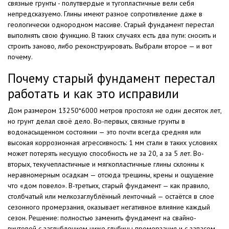
связные грунты - полутвердые и тугопластичные вели себя
непредсказуемо. Глины имеют разное сопротивление даже в
геологически однородном массиве. Старый фундамент перестал
выполнять свою функцию. В таких случаях есть два пути: сносить и
строить заново, либо реконструировать. Выбрали второе — и вот
почему.
Почему старый фундамент перестал
работать и как это исправили
Дом размером 13250*6000 метров простоял не один десяток лет,
но грунт делал своё дело. Во-первых, связные грунты в
водонасыщенном состоянии — это почти всегда средняя или
высокая коррозионная агрессивность: 1 мм стали в таких условиях
может потерять несущую способность не за 20, а за 5 лет. Во-
вторых, текучепластичные и мягкопластичные глины склонны к
неравномерным осадкам — отсюда трещины, крены и ощущение
что «дом повело». В-третьих, старый фундамент — как правило,
столбчатый или мелкозаглублённый ленточный — остаётся в слое
сезонного промерзания, оказывает негативное влияние каждый
сезон. Решение: полностью заменить фундамент на свайно-
винтовой с заглублением ниже глубины промерзания и с запасом