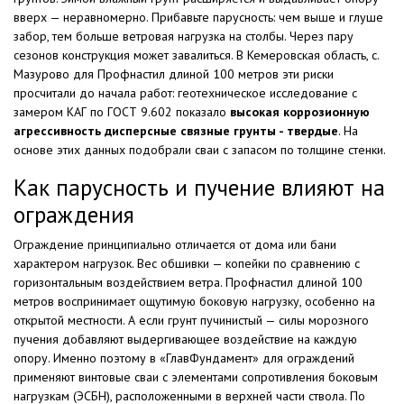
вверх — неравномерно. Прибавьте парусность: чем выше и глуше
забор, тем больше ветровая нагрузка на столбы. Через пару
сезонов конструкция может завалиться. В Кемеровская область, с.
Мазурово для Профнастил длиной 100 метров эти риски
просчитали до начала работ: геотехническое исследование с
замером КАГ по ГОСТ 9.602 показало
высокая коррозионную
агрессивность дисперсные связные грунты - твердые
. На
основе этих данных подобрали сваи с запасом по толщине стенки.
Как парусность и пучение влияют на
ограждения
Ограждение принципиально отличается от дома или бани
характером нагрузок. Вес обшивки — копейки по сравнению с
горизонтальным воздействием ветра. Профнастил длиной 100
метров воспринимает ощутимую боковую нагрузку, особенно на
открытой местности. А если грунт пучинистый — силы морозного
пучения добавляют выдергивающее воздействие на каждую
опору. Именно поэтому в «ГлавФундамент» для ограждений
применяют винтовые сваи с элементами сопротивления боковым
нагрузкам (ЭСБН), расположенными в верхней части ствола. По