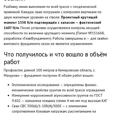
Разбивку линии выполнили по всей трассе с геодезической
привязкой. Каждую сваю погружали с контролем вертикали по
двум магнитным уровням на стволе.
Проектный крутящий
момент 1558 Н/м подтверждён с запасом — фактический
1607 Н/м
. После установки осуществлялся контроль несущей
способности по величине крутящего момента (Патент №151668,
разработка «ГлавФундамент»). Работы завершены в — для свайно-
винтового фундамента сезон не является ограничением.
Что получилось и что вошло в объём
работ
Профнастил длиной 100 метров в Кемеровская область, с.
Мазурово — фундамент построен. В объём работ вошло:
Геотехническое исследование — определены физико-
механические свойства грунтов по всей трассе ограждения
Измерение коррозионной агрессивности грунтов по ГОСТ
9.602 — назначена толщина стенки 4 мм мм под высокая КАГ
Сваи СВС 300(6)/1-108(4)/5000 — с элементами
сопротивления боковым нагрузкам, рассчитанными на