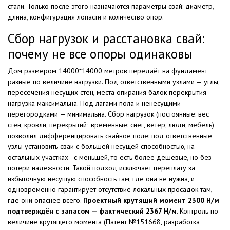
стали. Только после этого назначаются параметры свай: диаметр,
длина, конфигурация лопасти и количество опор.
Сбор нагрузок и расстановка свай:
почему не все опоры одинаковы
Дом размером 14000*14000 метров передаёт на фундамент
разные по величине нагрузки. Под ответственными узлами — углы,
пересечения несущих стен, места опирания балок перекрытия —
нагрузка максимальна. Под лагами пола и ненесущими
перегородками — минимальна. Сбор нагрузок (постоянные: вес
стен, кровли, перекрытий; временные: снег, ветер, люди, мебель)
позволил дифференцировать свайное поле: под ответственные
узлы установить сваи с большей несущей способностью, на
остальных участках - с меньшей, то есть более дешевые, но без
потери надежности. Такой подход исключает переплату за
избыточную несущую способность там, где она не нужна, и
одновременно гарантирует отсутствие локальных просадок там,
где они опаснее всего.
Проектный крутящий момент 2300 Н/м
подтверждён с запасом — фактический 2367 Н/м
. Контроль по
величине крутящего момента (Патент №151668, разработка