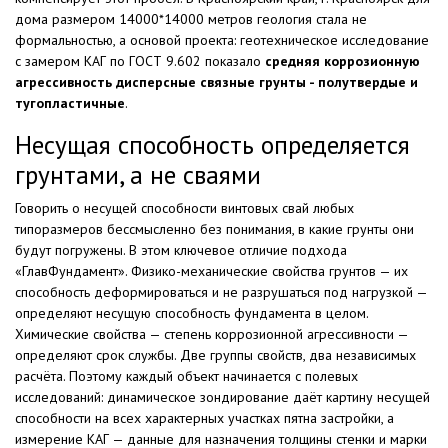
дома размером 14000*14000 метров геология стала не
формальностью, а основой проекта: геотехническое исследование
с замером КАГ по ГОСТ 9.602 показало
средняя коррозионную
агрессивность дисперсные связные грунты - полутвердые и
тугопластичные
.
Несущая способность определяется
грунтами, а не сваями
Говорить о несущей способности винтовых свай любых
типоразмеров бессмысленно без понимания, в какие грунты они
будут погружены. В этом ключевое отличие подхода
«ГлавФундамент». Физико-механические свойства грунтов — их
способность деформироваться и не разрушаться под нагрузкой —
определяют несущую способность фундамента в целом.
Химические свойства — степень коррозионной агрессивности —
определяют срок службы. Две группы свойств, два независимых
расчёта. Поэтому каждый объект начинается с полевых
исследований: динамическое зондирование даёт картину несущей
способности на всех характерных участках пятна застройки, а
измерение КАГ — данные для назначения толщины стенки и марки