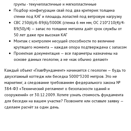
грунты - текучепластичные и мягкопластичные
Подбор конфигурации свай под два критерия: толщина
стенки под КАГ и площадь лопастей под ветровую нагрузку
СВС 250(6)/6-89(6)/3000К (стенка 6 мм мм, ОС 210*210(4)/4-
89(50)/4) — запас по толщине металла даёт срок службы от
50 лет даже при высокая КАГ
Монтаж с контролем несущей способности по величине
крутящего момента — каждая опора подтверждена с запасом
Проектная документация — все параметры назначены на
основе данных геологии, а не «как обычно делают»
Каждый объект «ГлавФундамент» начинается с геологии — будь то
двухэтажный коттедж или беседка 5000*3200 метров. Это не
маркетинг, а следование требованиям федерального закона №
384-ФЗ «Технический регламент о безопасности зданий и
сооружений» от 30.12.2009. Хотите узнать стоимость фундамента
для беседки на вашем участке? Позвоните или оставьте заявку —
сделаем расчёт за один день.