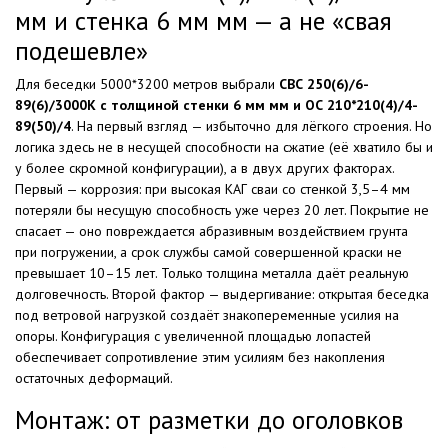
мм и стенка 6 мм мм — а не «свая
подешевле»
Для беседки 5000*3200 метров выбрали
СВС 250(6)/6-
89(6)/3000К с толщиной стенки 6 мм мм и ОС 210*210(4)/4-
89(50)/4
. На первый взгляд — избыточно для лёгкого строения. Но
логика здесь не в несущей способности на сжатие (её хватило бы и
у более скромной конфигурации), а в двух других факторах.
Первый — коррозия: при высокая КАГ сваи со стенкой 3,5–4 мм
потеряли бы несущую способность уже через 20 лет. Покрытие не
спасает — оно повреждается абразивным воздействием грунта
при погружении, а срок службы самой совершенной краски не
превышает 10–15 лет. Только толщина металла даёт реальную
долговечность. Второй фактор — выдергивание: открытая беседка
под ветровой нагрузкой создаёт знакопеременные усилия на
опоры. Конфигурация с увеличенной площадью лопастей
обеспечивает сопротивление этим усилиям без накопления
остаточных деформаций.
Монтаж: от разметки до оголовков