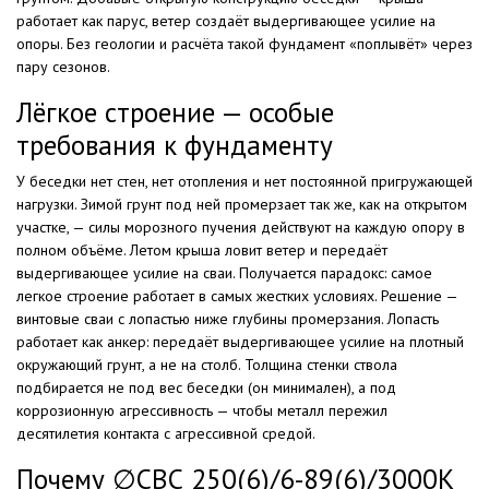
работает как парус, ветер создаёт выдергивающее усилие на
опоры. Без геологии и расчёта такой фундамент «поплывёт» через
пару сезонов.
Лёгкое строение — особые
требования к фундаменту
У беседки нет стен, нет отопления и нет постоянной пригружающей
нагрузки. Зимой грунт под ней промерзает так же, как на открытом
участке, — силы морозного пучения действуют на каждую опору в
полном объёме. Летом крыша ловит ветер и передаёт
выдергивающее усилие на сваи. Получается парадокс: самое
легкое строение работает в самых жестких условиях. Решение —
винтовые сваи с лопастью ниже глубины промерзания. Лопасть
работает как анкер: передаёт выдергивающее усилие на плотный
окружающий грунт, а не на столб. Толщина стенки ствола
подбирается не под вес беседки (он минимален), а под
коррозионную агрессивность — чтобы металл пережил
десятилетия контакта с агрессивной средой.
Почему ∅СВС 250(6)/6-89(6)/3000К