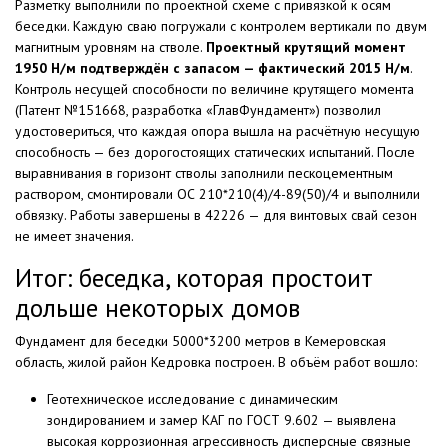
Разметку выполнили по проектной схеме с привязкой к осям
беседки. Каждую сваю погружали с контролем вертикали по двум
магнитным уровням на стволе.
Проектный крутящий момент
1950 Н/м подтверждён с запасом — фактический 2015 Н/м
.
Контроль несущей способности по величине крутящего момента
(Патент №151668, разработка «ГлавФундамент») позволил
удостовериться, что каждая опора вышла на расчётную несущую
способность — без дорогостоящих статических испытаний. После
выравнивания в горизонт стволы заполнили пескоцементным
раствором, смонтировали ОС 210*210(4)/4-89(50)/4 и выполнили
обвязку. Работы завершены в 42226 — для винтовых свай сезон
не имеет значения.
Итог: беседка, которая простоит
дольше некоторых домов
Фундамент для беседки 5000*3200 метров в Кемеровская
область, жилой район Кедровка построен. В объём работ вошло:
Геотехническое исследование с динамическим
зондированием и замер КАГ по ГОСТ 9.602 — выявлена
высокая коррозионная агрессивность дисперсные связные